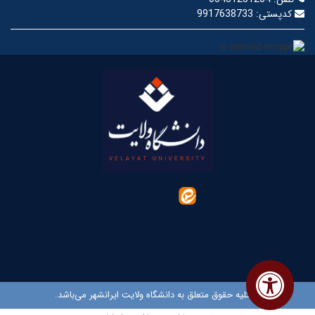
کدپستی:
9917638733
© کلیه حقوق متعلق به دانشگاه ولایت ایرانشهر می‌باشد.