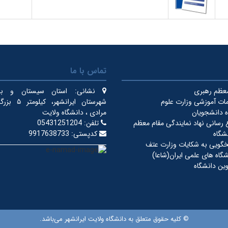
تماس با ما
معظم رهبری
نشانی:
استان سیستان و بلو
ات آموزشی وزارت علوم
شهرستان ایرانشهر
 دانشجویان
مرادی ، دانشگاه ولایت
ع رسانی نهاد نمایندگی مقام معظم
تلفن:
05431251204
شگاه
کدپستی:
9917638733
خگویی به شکایات وزارت عتف
گاه های علمی ایران(شاعا)
ین دانشگاه
© کلیه حقوق متعلق به دانشگاه ولایت ایرانشهر می‌باشد.