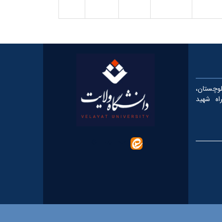
چستان،
، کیلومتر ۵ بزرگراه شهید