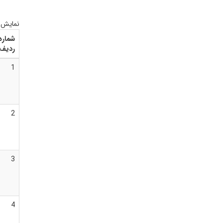
نمایش
شماره
ردیف
1
2
3
4