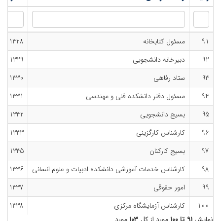
91
مسئول کتابخانه
1328
92
دبیرخانه دانشجویی
1329
93
ستاد رفاهی
1330
94
مسئول دفتر دانشکده فنی و مهندسی
1331
95
بسیج دانشجویی
1332
96
کارشناس کارگزینی
1333
97
بسیج کارکنان
1335
98
کارشناس خدمات آموزشی دانشکده ادبیات و علوم انسانی
1336
99
امور حقوقی
1337
100
کارشناس آزمایشگاه مرکزی
1338
نمایش
۹۱ تا ۱۰۰
مورد از کل
۱۰۳
مورد.