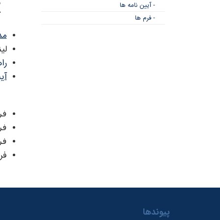
ن
- آیین نامه ها
آ
- فرم ها
مد
لی
را
آی
فر
فر
فر
فر
پیوندها