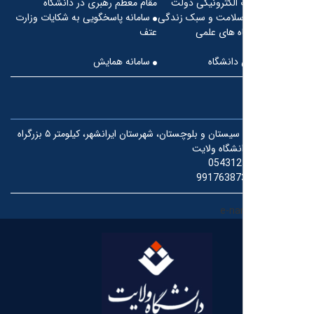
 الکترونیکی دولت
مقام معظم رهبری در دانشگاه
سلامت و سبک زندگی
سامانه پاسخگویی به شکایات وزارت
ه های علمی
عتف
دانشگاه
سامانه همایش
استان سیستان و بلوچستان، شهرستان ایرانشهر، کیلومتر ۵ بزرگراه
نشگاه ولایت
054312
99176387