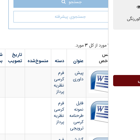
جستجو
جستجوی پیشرفته
مورد از کل
۳
مورد.
س
تاریخ
شماره
دانلود
خص
عنوان
دسته
منسوخ‌شده
تصویب
بخشنامه
فایل
پیش
فرم
داوری
کرسی
نظریه
پرداز
فایل
فرم
نمونه
کرسی
طرحنامه
نظریه
کرسی
پرداز
ترویجی
گزارش
فرم