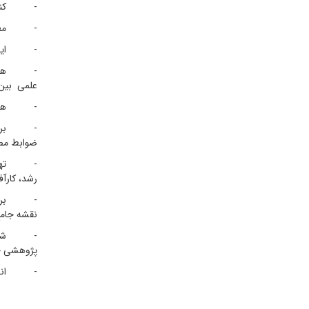
- کنترل و
- مطالعات
- ایجاد ا
- همکاری 
علمی ‌بین
- همکاری
- برنامه‌
ضوابط مص
- تهیه بر
رشد، کارآ
- بررسی و
نقشه جامع
- شناسایی
پژوهشی حو
- انجام 