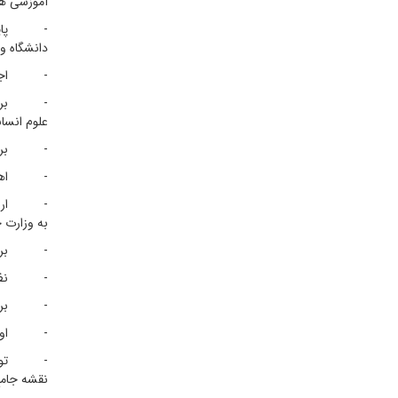
آموزشی هر
- پایش و 
دانشگاه و‌
- اجرای 
- برنامه‌
علوم انسا
- برنامه 
- اهتمام 
- ارزیابی
به وزارت
- برنامه‌
- نظارت و
- برنامه 
- اولویت 
- توسعه، 
نقشه جامع