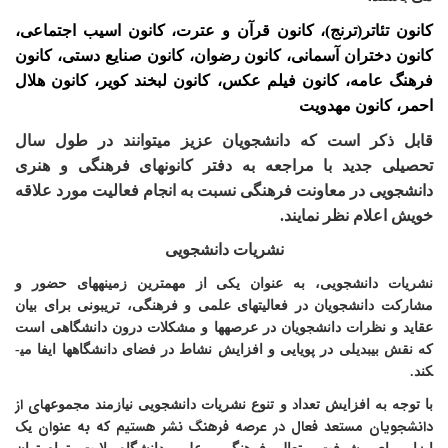
کانون تئاتر(ترنج)، کانون ق
رآن و عترت
،
کانون اسیب اجتماعی
،
کانون دختران آسمانی
،
کانون رضوان
،
کانون صنایع دستی
،
کانون
فرهنگ عامه
،
کانون فیلم عکس
،
کانون لبخند کویر
،
کانون هلال
احمر
، کانون مهدویت
قابل ذکر است که دانشجویان عزیز می­توانند در طول سال
تحصیلی جدید با مراجعه به دفتر کانون­های فرهنگی و هنری
دانشجویی در معاونت فرهنگی نسبت به انجام فعالیت مورد علاقه
خویش اعلام نظر نمایند.
نشریات دانشجویی
نشریات دانشجویی، به عنوان یکی از مهم­ترین زمینه­های حضور و
مشارکت دانشجویان در فعالیت­های علمی و فرهنگی، تریبونی برای بیان
عقاید و نظرات دانشجویان در عرصه­ها و مشکلات درون دانشگاهی است
که نقش بی­بدیلی در پویایی و افزایش نشاط در فضای دانشگاه­ها ایفا می­
کند.
­ای از
با توجه به افزایش
تعداد و تنوع نشریات دانشجویی نیازمند مجموعه
دانشجویان مستعد فعال در عرصه فرهنگ نشر هستیم که به ­عنوان
یک