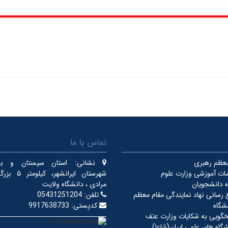
تماس با ما
معظم رهبری
نشانی:
استان سیستان و بلو
ات آموزشی وزارت علوم
شهرستان ایرانشهر
 دانشجویان
مرادی ، دانشگاه ولایت
ع رسانی نهاد نمایندگی مقام معظم
تلفن:
05431251204
شگاه
کدپستی:
9917638733
خگویی به شکایات وزارت عتف
گاه های علمی ایران(شاعا)