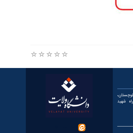
چستان،
، کیلومتر ۵ بزرگراه شهید