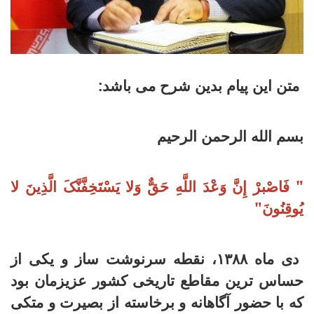
متن این پیام بدین شرح می باشد:
بسم الله الرحمن الرحیم
" فَاصْبرْ إِنَّ وَعْدَ اللَّهِ حَقٌّ وَلا یَسْتَخِفَّنَّکَ الَّذِینَ لا
یُوقِنُونَ"
دی ماه
۱۳۸۸
، نقطه سرنوشت ساز و یکی از
حساس ترین مقاطع تاریخی کشور عزیزمان بود
که با حضور آگاهانه و برخاسته از بصیرت و متکی