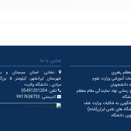
تماس با ما
معظم رهبری
نشانی:
استان سیستان و بلو
ات آموزشی وزارت علوم
شهرستان ایرانشهر
 دانشجویان
مرادی ، دانشگاه ولایت
ع رسانی نهاد نمایندگی مقام معظم
تلفن:
05431251204
شگاه
کدپستی:
9917638733
خگویی به شکایات وزارت عتف
گاه های علمی ایران(شاعا)
ین دانشگاه