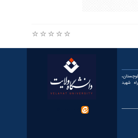
چستان،
، کیلومتر ۵ بزرگراه شهید