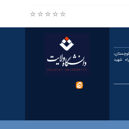
چستان،
، کیلومتر ۵ بزرگراه شهید