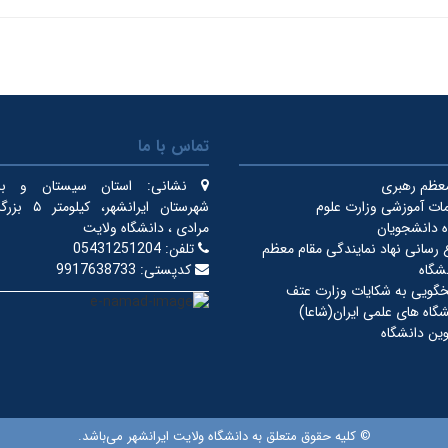
تماس با ما
معظم رهبری
نشانی:
استان سیستان و بلو
ات آموزشی وزارت علوم
شهرستان ایرانشهر
 دانشجویان
مرادی ، دانشگاه ولایت
ع رسانی نهاد نمایندگی مقام معظم
تلفن:
05431251204
شگاه
کدپستی:
9917638733
خگویی به شکایات وزارت عتف
گاه های علمی ایران(شاعا)
ین دانشگاه
© کلیه حقوق متعلق به دانشگاه ولایت ایرانشهر می‌باشد.