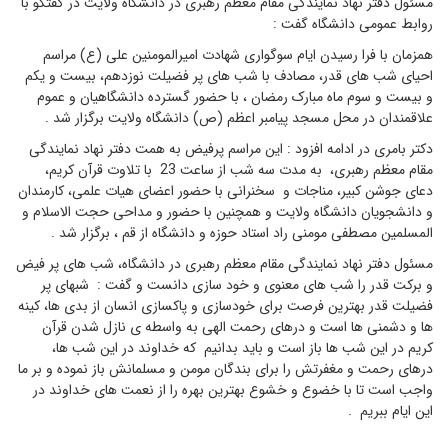
مسئول دفتر نهاد نمایندگی مقام معظم رهبری در دانشگاه ولایت در گفتگو با
روابط عمومی دانشگاه گفت :
همزمان با فرا رسیدن ایام سوگواری شهادت امیرالمومنین علی (ع) مراسم
احیای شب های قدر، مصادف با شب های پر فضیلت نوزدهم، بیست و یکم
و بیست و سوم ماه مبارک رمضان ، با حضور گسترده دانشگاهیان و عموم
علاقمندان در محل مسجد پیامبر اعظم (ص) دانشگاه ولایت برگزار شد .
دکتر بامری در ادامه افزود : این مراسم پرفیض به همت دفتر نهاد نمایندگی
مقام معظم رهبری، به مدت سه شب از ساعت 23 با تلاوت قرآن کریم،
دعای جوشن کبیر، مناجات و سخنرانی با حضور اعضای هیات علمی، کارمندان
و دانشجویان دانشگاه ولایت و همچنین با حضور و مداحی حجت الاسلام و
المسلمین مصطفی مومنی راد استاد حوزه و دانشگاه از قم ، برگزار شد .
مسئول دفتر نهاد نمایندگی مقام معظم رهبری در دانشگاه، شب های پر فیض
و برکت قدر را شب های معنوی و خود سازی دانست و گفت : شبهای پر
فضیلت قدر بهترین فرصت برای خودسازی و پاکسازی انسان از بدی ها، کینه
ها و دشمنی ها است و درهای رحمت الهی به واسطه ی نازل شدن قرآن
کریم در این شب ها باز است و باید بدانیم که خداوند در این شب ها،
درهای رحمت و مغفرتش را برای بندگان مومن و مسلمانش باز نموده و بر ما
واجب است تا با خضوع و خشوع بهترین بهره را از نعمت های خداوند در
این ایام ببریم .