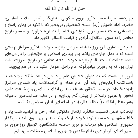
«مَنْ کانَ لِلّهِ کانَ اللّهُ لَهُ»
چهاردهم خردادماه، یادآور عروج ملکوتی بنیان‌گذار کبیر انقلاب اسلامی،
حضرت امام خمینی (ره) است؛ شخصیتی بی‌‌نظیر که با تکیه بر ایمان راسخ و
پشتیبانی ملت بصیر ایران، کاخ‌های ظلم را به لرزه درآورد و مسیر تاریخ
معاصر را به سوی استقلال، آزادی و کرامت انسانی تغییر داد.
همچنین، تقارن این روز با قیام خونین پانزده خرداد، یادآور سرآغاز نهضتی
است که با بذل جان‌های پاک، بذر بیداری اسلامی و حق‌طلبی را در دل‌های
تشنه عدالت کاشت. قیام پانزده خرداد، نقطه عطفی در تاریخ مبارزات ملت
ایران بود که به رهبری پیامبرگونه امام راحل، طومار استبداد را در هم پیچید.
امروز بر ماست که به عنوان خادمان علم و دانش در «دانشگاه ولایت»، با
پاسداشت آرمان‌های بلند آن امام همام و گرامیداشت یاد شهدای سرافراز
پانزده خرداد، در مسیر تحقق اهداف متعالی انقلاب اسلامی و پیشرفت علمی
کشور، با عزمی راسخ‌تر از پیش گام برداریم و در سایه هدایت‌های داهیانه
رهبر معظم انقلاب (مدظله‌العالی)، در راه اعتلای ایران اسلامی بکوشیم.
اینجانب ضمن تسلیت سالگرد ارتحال ملکوتی امام راحل و گرامیداشت یاد و
خاطره شهدای حماسه پانزده خرداد، از خداوند متعال برای روح بلند بنیان‌گذار
جمهوری اسلامی علو درجات و برای جامعه دانشگاهی، توفیق روزافزون در
مسیر اعتلای آرمان‌های نظام مقدس جمهوری اسلامی مسئلت می‌نمایم.