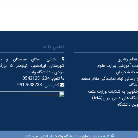
تماس با ما
معظم رهبری
نشانی:
استان سیستان و بلو
ات آموزشی وزارت علوم
شهرستان ایرانشهر
 دانشجویان
مرادی ، دانشگاه ولایت
ع رسانی نهاد نمایندگی مقام معظم
تلفن:
05431251204
شگاه
کدپستی:
9917638733
خگویی به شکایات وزارت عتف
گاه های علمی ایران(شاعا)
ین دانشگاه
© کلیه حقوق متعلق به دانشگاه ولایت ایرانشهر می‌باشد.