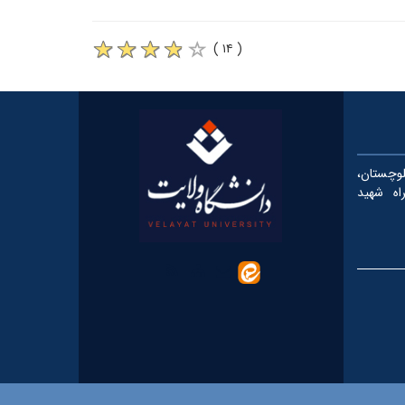
( ۱۴ )
چستان،
، کیلومتر ۵ بزرگراه شهید