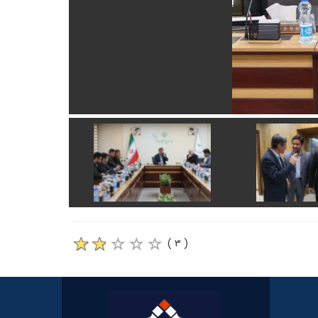
( ۳ )