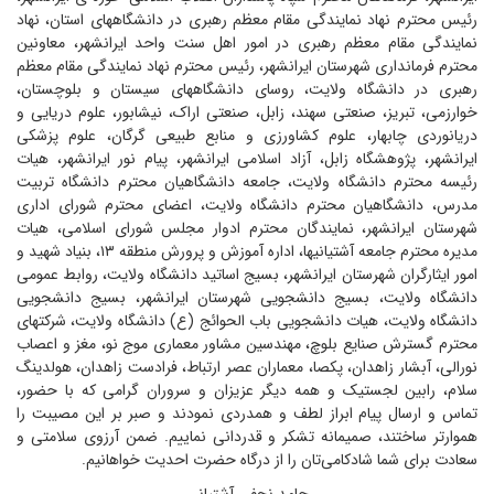
رئیس محترم نهاد نمایندگی مقام معظم رهبری در دانشگاههای استان، نهاد
نمایندگی مقام معظم رهبری در امور اهل سنت واحد ایرانشهر، معاونین
محترم فرمانداری شهرستان ایرانشهر، رئیس محترم نهاد نمایندگی مقام معظم
رهبری در دانشگاه ولایت، روسای دانشگاههای سیستان و بلوچستان،
خوارزمی، تبریز، صنعتی سهند، زابل، صنعتی اراک، نیشابور، علوم دریایی و
دریانوردی چابهار، علوم کشاورزی و منابع طبیعی گرگان، علوم پزشکی
ایرانشهر، پژوهشگاه زابل، آزاد اسلامی ایرانشهر، پیام نور ایرانشهر، هیات
رئیسه محترم دانشگاه ولایت، جامعه دانشگاهیان محترم دانشگاه تربیت
مدرس، دانشگاهیان محترم دانشگاه ولایت، اعضای محترم شورای اداری
شهرستان ایرانشهر، نمایندگان محترم ادوار مجلس شورای اسلامی، هیات
مدیره محترم جامعه آشتیانیها، اداره آموزش و پرورش منطقه ۱۳، بنیاد شهید و
امور ایثارگران شهرستان ایرانشهر، بسیج اساتید دانشگاه ولایت، روابط عمومی
دانشگاه ولایت، بسیج دانشجویی شهرستان ایرانشهر، بسیج دانشجویی
دانشگاه ولایت، هیات دانشجویی باب الحوائج (ع) دانشگاه ولایت، شرکتهای
محترم گسترش صنایع بلوچ، مهندسین مشاور معماری موج نو، مغز و اعصاب
نورالی، آبشار زاهدان، پکصا، معماران عصر ارتباط، فرادست زاهدان، هولدینگ
سلام، رابین لجستیک و همه دیگر عزیزان و سروران گرامی که با حضور،
تماس و ارسال پیام ابراز لطف و همدردی نمودند و صبر بر این مصیبت را
هموارتر ساختند، صمیمانه تشکر و قدردانی نماییم. ضمن آرزوی سلامتی و
سعادت برای شما شادکامی‌تان را از درگاه حضرت احدیت خواهانیم.