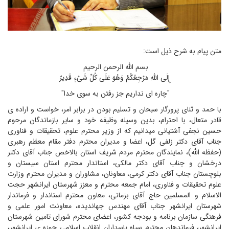
متن پیام به شرح ذیل است:
بسم الله الرحمن الرحیم
إِلَى اللَّهِ مَرْجِعُکُمْ وَهُوَ عَلَى کُلِّ شَیْءٍ قَدِیرٌ
"چاره ای نداریم جز رفتن به سوی خدا"
با حمد و ثنای پرورگار سبحان و تسلیم بودن در برابر امر، خواست و اراده ی
قادر متعال، با احترام، بدین وسیله وظیفه خود و سایر بازماندگان مرحوم
حسین نجفی آشتیانی میدانیم که از وزیر محترم علوم، تحقیقات و فناوری
جناب آقای دکتر زلفی گل، اعضا و مدیران محترم دفتر مقام معظم رهبری
(حفظه الله)، نمایندگان محترم مردم شریف استان بالاخص جناب آقای دکتر
درخشان و جناب آقای دکتر مالکی، استاندار محترم استان سیستان و
بلوچستان جناب آقای دکتر کرمی، معاونان، مشاوران و مدیران محترم وزارت
علوم تحقیقات و فناوری، امام جمعه محترم و معزز شهرستان ایرانشهر حجت
الاسلام و المسلمین حاج آقای بزمانی، معاون محترم استاندار و فرماندار
شهرستان ایرانشهر جناب آقای مهندس جهاندیده، معاونت امور علمی و
فرهنگی سازمان برنامه و بودجه کشور، اعضای محترم شورای تامین شهرستان
ایرانشهر، فرماندهان محترم سپاه پاسداران انقلاب اسلامی حوزه ی ایرانشهر،