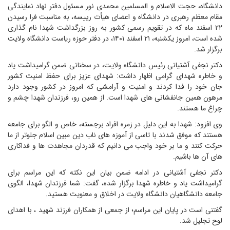
دانشگاه، حجت الاسلام و المسلمین محمدی نور مسئول دفتر نهاد نمایندگی
مقام معظم رهبری در دانشگاه و اعضای هیأت رییسه، به مناسبت فرا رسیدن
۲۲ اسفند ماه که در تقویم رسمی کشور به روز بزرگداشت شهدا نام گذاری
شده است، امروز یکشنبه، ۲۱ اسفند ۱۴۰۱، در دفتر حوزه ریاست دانشگاه ولایت
برگزار شد.
دکتر نجفی آشتیانی رئیس دانشگاه ولایت، در سخنانی ضمن گرامیداشت یاد
و خاطره شهدای گرامی اظهار داشت: شهدای عزیز برای حفظ امنیت کشور
جان خود را فدا کردند و امنیت و آرامشی که امروز در کشور وجود دارد
مرهون همین جانفشانی های شهدا است. از همین رو، فرزندان شهدا چشم و
چراغ ما هستند‌.
وی افزود: شهدا به این دلیل در زمره افراد برجسته، خاص و الگو برای جامعه
هستند که موفق شدند با تاسی از آموزه های ناب دین مبین اسلام جلوتر از ما
حرکت کنند و ما بر خود واجب می دانیم که قدردان مجاهدت ها و فداکاری
های آن ها باشیم.
دکتر نجفی آشتیانی در ادامه ضمن بیان این نکته که این مراسم برای
گرامیداشت یاد و خاطره شهدا برگزار شده، گفت: شما فرزندان شهدا، الگوی
جامعه دانشگاهیان دانشگاه ولایت در اخلاق و معنویت هستید.
گفتنی است در پایان این مراسم؛ از جمعی از همکاران فرزند شهید ، با اهدای
لوح تجلیل شد.