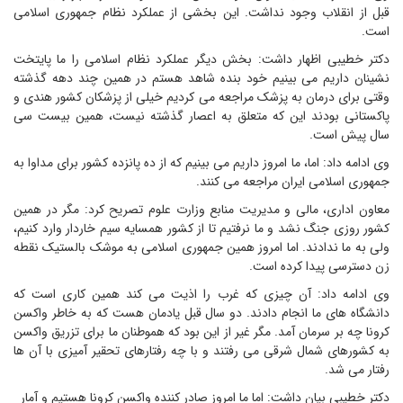
قبل از انقلاب وجود نداشت. این بخشی از عملکرد نظام جمهوری اسلامی
است.
دکتر خطیبی اظهار داشت: بخش دیگر عملکرد نظام اسلامی را ما پایتخت
نشینان داریم می بینیم خود بنده شاهد هستم در همین چند دهه گذشته
وقتی برای درمان به پزشک مراجعه می کردیم خیلی از پزشکان کشور هندی و
پاکستانی بودند این که متعلق به اعصار گذشته نیست، همین بیست سی
سال پیش است.
وی ادامه داد: اما، ما امروز داریم می بینیم که از ده پانزده کشور برای مداوا به
جمهوری اسلامی ایران مراجعه می کنند.
معاون اداری، مالی و مدیریت منابع وزارت علوم تصریح کرد: مگر در همین
کشور روزی جنگ نشد و ما نرفتیم تا از کشور همسایه سیم خاردار وارد کنیم،
ولی به ما ندادند. اما امروز همین جمهوری اسلامی به موشک بالستیک نقطه
زن دسترسی پیدا کرده است.
وی ادامه داد: آن چیزی که غرب را اذیت می کند همین کاری است که
دانشگاه های ما انجام دادند. دو سال قبل یادمان هست که به خاطر ‌واکسن
کر‌ونا چه بر سرمان آمد. مگر غیر از این بود که هموطنان ما برای تزریق واکسن
به کشورهای شمال شرقی می رفتند و با چه رفتارهای تحقیر آمیزی با آن ها
رفتار می شد.
دکتر خطیبی بیان داشت: اما ما امروز صادر کننده ‌واکسن کرونا هستیم و آمار