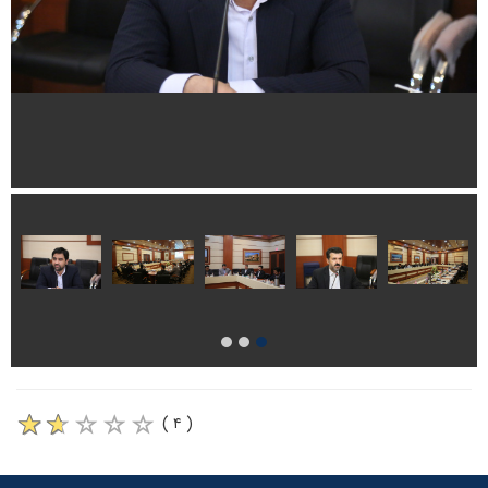
( ۴ )