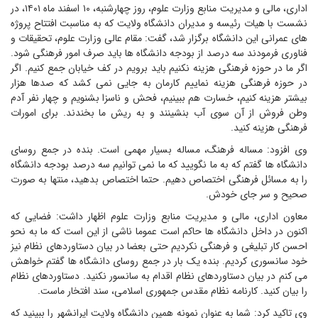
اداری، مالی و مدیریت منابع وزارت علوم، روز چهارشنبه، ۱۰ اسفند ماه ۱۴۰۱، در
نشست با هیات رئیسه و مدیران دانشگاه ولایت که به مناسبت افتتاح پروژه
های عمرانی این دانشگاه برگزار شد، گفت: مقام عالی وزارت علوم، تحقیقات و
فناوری فرمودند سه درصد از بودجه دانشگاه ها باید صرف امور فرهنگی شود.
اگر ما در حوزه فرهنگی هزینه نکنیم باید برویم در کف خیابان جمع کنیم. اگر
در حوزه فرهنگی هزینه نماییم کارمان به جایی نمی کشد که صدها هزار
بیشتر هزینه کنیم، خسارت هم ببینیم، فحش و ناسزا بشنویم و چهار نفر آدم
وطن فروش از آن سوی آب بنشینند و به ریش ما بخندند. برای امورات
فرهنگی هزینه کنید.
وی افزود: مساله فرهنگ، مساله بسیار مهمی است‌. بنده در جمع روسای
دانشگاه ها گفتم که به ما نگویید که ما نمی توانیم سه درصد بودجه دانشگاه
را به مسائل فرهنگی اختصاص دهیم‌. حتما اختصاص بدهید، منتها به صورت
صحیح و سر جای خودش.
معا‌ون اداری، مالی و مدیریت منابع وزارت علوم اظهار داشت: فضایی که
اکنون در داخل دانشگاه ها حاکم است عموما ناشی از این است که ما به نحو
احسن کار تبلیغی و فرهنگی نکردیم حتی بعضا در بیان دستاوردهای نظام نیز
خود سانسوری کردیم. بنده یک بار در جمع روسای دانشگاه ها گفتم خواهش
می کنم در بیان دستاوردهای نظام اقدام به سانسور نکنید. دستاوردهای نظام
را بیان کنید. کارنامه نظام مقدس جمهوری اسلامی، سند افتخار ماست.
وی تاکید کرد: شما به عنوان نمونه همین دانشگاه ولایت ایرانشهر را ببینید که