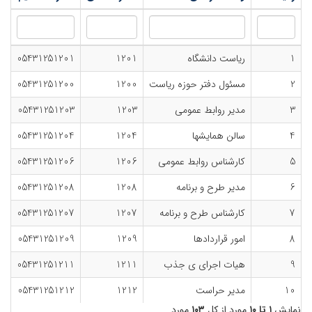
1
ریاست دانشگاه
1201
05431251201
2
مسئول دفتر حوزه ریاست
1200
05431251200
3
مدیر روابط عمومی
1203
05431251203
4
سالن همایشها
1204
05431251204
5
کارشناس روابط عمومی
1206
05431251206
6
مدیر طرح و برنامه
1208
05431251208
7
کارشناس طرح و برنامه
1207
05431251207
8
امور قراردادها
1209
05431251209
9
هیات اجرای ی جذب
1211
05431251211
10
مدیر حراست
1212
05431251212
نمایش
۱ تا ۱۰
مورد از کل
۱۰۳
مورد.