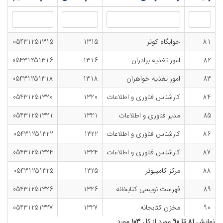
81
خوابگاه کوثر
1315
05431251315
82
امور تغذیه برادران
1316
05431251316
83
امور تغذیه خواهران
1318
05431251318
84
کارشناس فناوری و اطلاعات
1320
05431251320
85
مدیر فناوری و اطلاعات
1321
05431251321
86
کارشناس فناوری و اطلاعات
1322
05431251322
87
کارشناس فناوری و اطلاعات
1324
05431251324
88
مرکز کامپیوتر
1325
05431251325
89
فهرست نویسی کتابخانه
1326
05431251326
90
مخزن کتابخانه
1327
05431251327
نمایش
۸۱ تا ۹۰
مورد از کل
۱۰۳
مورد.