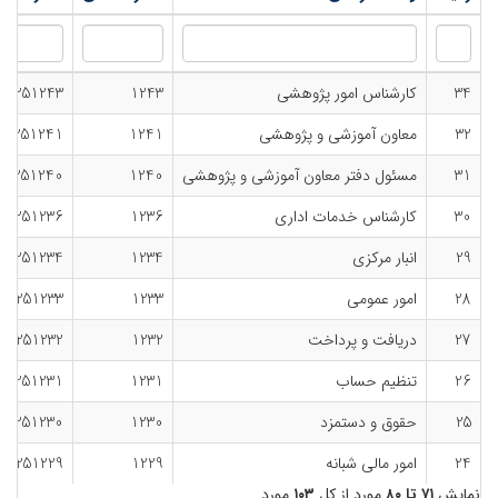
34
کارشناس امور پژوهشی
1243
31251243
32
معاون آموزشی و پژوهشی
1241
31251241
31
مسئول دفتر معاون آموزشی و پژوهشی
1240
31251240
30
کارشناس خدمات اداری
1236
31251236
29
انبار مرکزی
1234
31251234
28
امور عمومی
1233
31251233
27
دریافت و پرداخت
1232
31251232
26
تنظیم حساب
1231
31251231
25
حقوق و دستمزد
1230
31251230
24
امور مالی شبانه
1229
31251229
نمایش
۷۱ تا ۸۰
مورد از کل
۱۰۳
مورد.