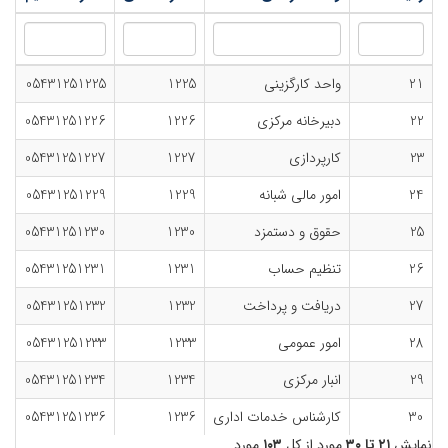
21
واحد کارگزینی
1225
05431251225
22
دبیرخانه مرکزی
1226
05431251226
23
کارپردازی
1227
05431251227
24
امور مالی شبانه
1229
05431251229
25
حقوق و دستمزد
1230
05431251230
26
تنظیم حساب
1231
05431251231
27
دریافت و پرداخت
1232
05431251232
28
امور عمومی
1233
05431251233
29
انبار مرکزی
1234
05431251234
30
کارشناس خدمات اداری
1236
05431251236
نمایش
۲۱ تا ۳۰
مورد از کل
۱۰۳
مورد.