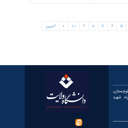
5
6
7
8
9
10
»
آخرین
چستان،
، کیلومتر ۵ بزرگراه شهید