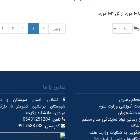
مورد از کل
۱۰۳
مورد.
رها
اولین
«
1
2
3
4
تماس با ما
معظم رهبری
نشانی:
استان سیستان و بلو
ات آموزشی وزارت علوم
شهرستان ایرانشهر
 دانشجویان
مرادی ، دانشگاه ولایت
ع رسانی نهاد نمایندگی مقام معظم
تلفن:
05431251204
شگاه
کدپستی:
9917638733
خگویی به شکایات وزارت عتف
گاه های علمی ایران(شاعا)