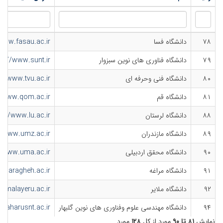
۷۸
دانشگاه فسا
/www.fasau.ac.ir
۷۹
دانشگاه فناوری های نوین سبزوار
tp://www.sunt.ir
۸۰
دانشگاه فنی وحرفه ای
://www.tvu.ac.ir
۸۱
دانشگاه قم
//www.qom.ac.ir
۸۸
دانشگاه لرستان
p://www.lu.ac.ir
۸۹
دانشگاه مازندران
//www.umz.ac.ir
۹۰
دانشگاه محقق اردبیلی
//www.uma.ac.ir
۹۱
دانشگاه مراغه
.maragheh.ac.ir
۹۲
دانشگاه ملایر
w.malayeru.ac.ir
۹۴
دانشگاه مهندسی علوم وفناوری های نوین گلبهار
lbaharusnt.ac.ir
نمایش
۸۱ تا ۹۰
مورد از کل
۱۲۸
مورد.