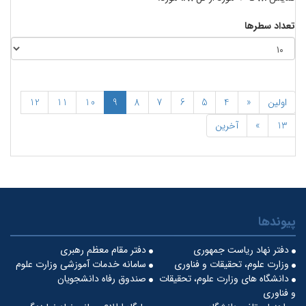
تعداد سطرها
اولین
«
4
5
6
7
8
9
10
11
12
13
»
آخرین
پیوندها
دفتر نهاد ریاست جمهوری
دفتر مقام معظم رهبری
وزارت علوم، تحقیقات و فناوری
سامانه خدمات آموزشی وزارت علوم
دانشگاه های وزارت علوم، تحقیقات
صندوق رفاه دانشجویان
و فناوری