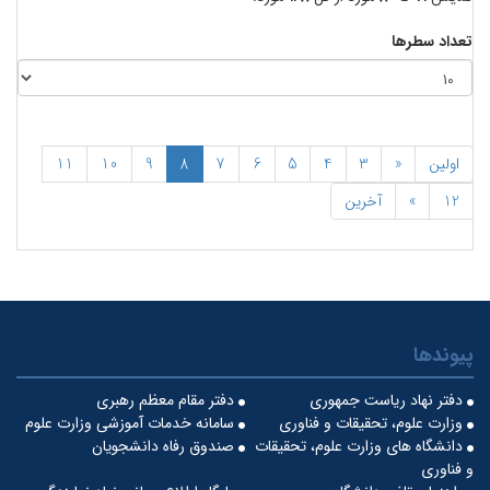
تعداد سطرها
اولین
«
3
4
5
6
7
8
9
10
11
12
»
آخرین
پیوندها
دفتر نهاد ریاست جمهوری
دفتر مقام معظم رهبری
وزارت علوم، تحقیقات و فناوری
سامانه خدمات آموزشی وزارت علوم
دانشگاه های وزارت علوم، تحقیقات
صندوق رفاه دانشجویان
و فناوری