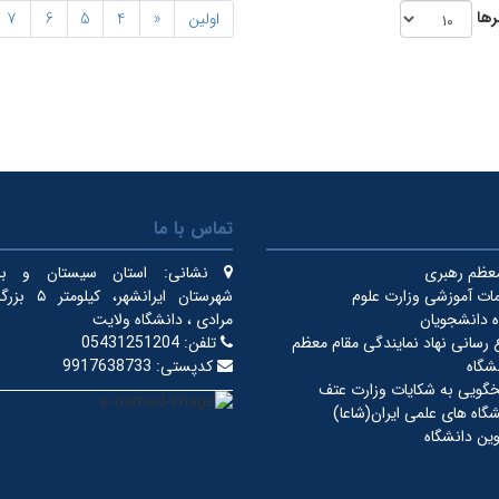
رها
اولین
«
4
5
6
7
تماس با ما
معظم رهبری
نشانی:
استان سیستان و بلو
ات آموزشی وزارت علوم
شهرستان ایرانشهر
 دانشجویان
مرادی ، دانشگاه ولایت
ع رسانی نهاد نمایندگی مقام معظم
تلفن:
05431251204
شگاه
کدپستی:
9917638733
خگویی به شکایات وزارت عتف
گاه های علمی ایران(شاعا)
ین دانشگاه