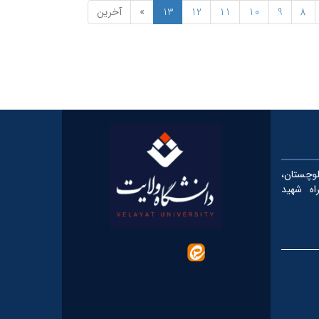
8
9
10
11
12
13
»
آخرین
چستان،
، کیلومتر ۵ بزرگراه شهید